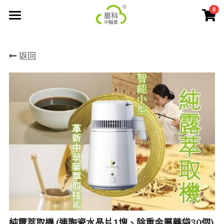
0
×
商品分類
首頁
返回
所有商品分類
服務
新品上市
星科中醫雲診所管理平台
杏智AI輔助診症
定價
智能經絡脈診儀
中藥代煎中心管理平台
純露萃取機
案例
Al脈診儀及管理平台
智能經絡脈診手錶
客戶類別
立即開通
[中醫診所管理三十六計]卡牌
客戶故事
福神App
純露萃取機 (連陶瓷水晶片1塊、除重金屬藥袋30個)